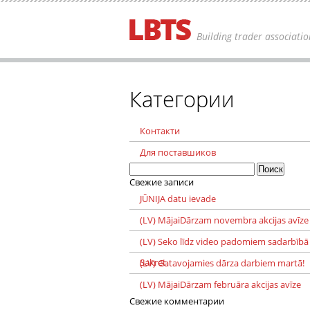
Building trader associatio
Категории
Контакти
Для поставшиков
Найти:
Свежие записи
JŪNIJA datu ievade
(LV) MājaiDārzam novembra akcijas avīze
(LV) Seko līdz video padomiem sadarbībā
Sakret
(LV) Gatavojamies dārza darbiem martā!
(LV) MājaiDārzam februāra akcijas avīze
Свежие комментарии