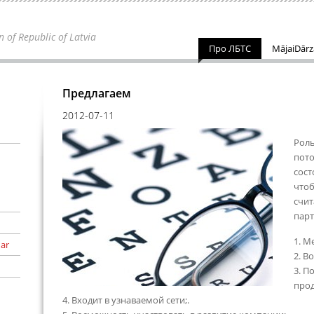
n of Republic of Latvia
Про ЛБТС
MājaiDār
Предлагаем
2012-07-11
Роль
пото
сост
чтоб
счит
пар
1. М
 ar
2. В
3. П
прод
4. Входит в узнаваемой сети;.