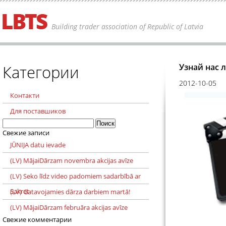
Building trader association of Republic of Latvia
Категории
Узнай нас 
2012-10-05
Контакти
Для поставшиков
Найти:
Свежие записи
JŪNIJA datu ievade
(LV) MājaiDārzam novembra akcijas avīze
(LV) Seko līdz video padomiem sadarbībā ar
Sakret
(LV) Gatavojamies dārza darbiem martā!
(LV) MājaiDārzam februāra akcijas avīze
Свежие комментарии