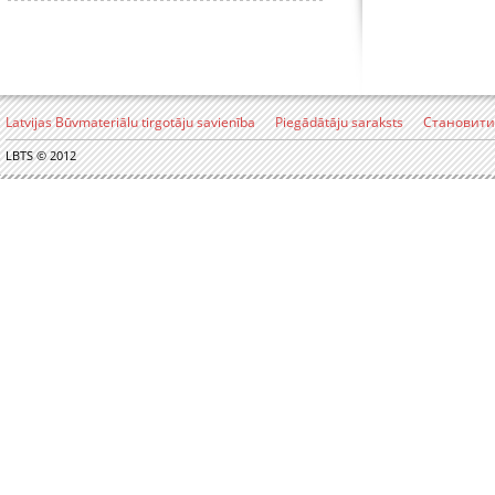
Latvijas Būvmateriālu tirgotāju savienība
Piegādātāju saraksts
Становити
LBTS © 2012